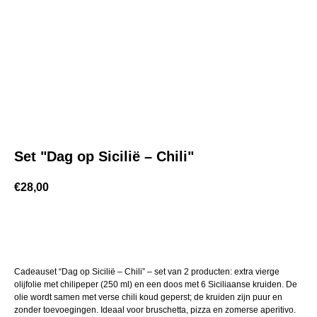
Set "Dag op Sicilië – Chili"
€
28,00
Add to cart
Cadeauset “Dag op Sicilië – Chili” – set van 2 producten: extra vierge
olijfolie met chilipeper (250 ml) en een doos met 6 Siciliaanse kruiden. De
olie wordt samen met verse chili koud geperst; de kruiden zijn puur en
zonder toevoegingen. Ideaal voor bruschetta, pizza en zomerse aperitivo.