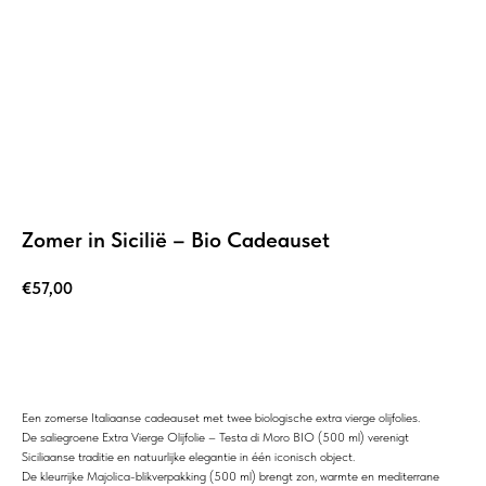
Zomer in Sicilië – Bio Cadeauset
€
57,00
Add to cart
Een zomerse Italiaanse cadeauset met twee biologische extra vierge olijfolies.
De saliegroene Extra Vierge Olijfolie – Testa di Moro BIO (500 ml) verenigt
Siciliaanse traditie en natuurlijke elegantie in één iconisch object.
De kleurrijke Majolica-blikverpakking (500 ml) brengt zon, warmte en mediterrane