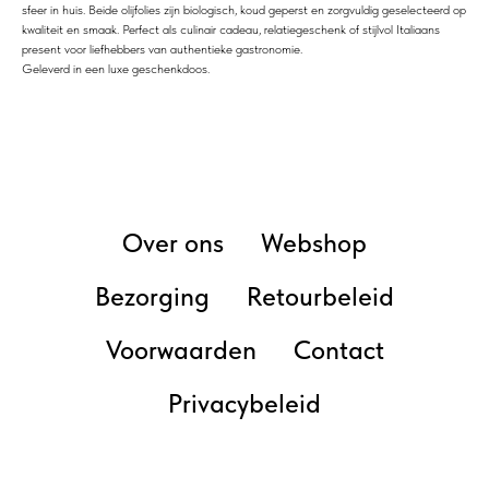
sfeer in huis. Beide olijfolies zijn biologisch, koud geperst en zorgvuldig geselecteerd op
kwaliteit en smaak. Perfect als culinair cadeau, relatiegeschenk of stijlvol Italiaans
present voor liefhebbers van authentieke gastronomie.
Geleverd in een luxe geschenkdoos.
Over ons
Webshop
Bezorging
Retourbeleid
Voorwaarden
Contact
Privacybeleid