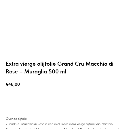
Extra vierge olijfolie Grand Cru Macchia di
Rose – Muraglia 500 ml
€
48,00
Add to cart
Over de olijfolie
Grand Cru Macchia di Rose is een exclusieve extra vierge olijfolie van Frantoio
Muraglia. De olie dankt haar naam aan de Macchia di Rose-bodem: de plek waar de