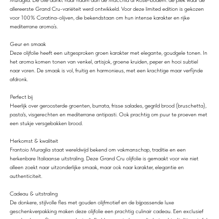
allereerste Grand Cru-variëteit werd ontwikkeld. Voor deze limited edition is gekozen
voor 100% Coratina-olijven, die bekendstaan om hun intense karakter en rijke
mediterrane aroma’s.
Geur en smaak
Deze olijfolie heeft een uitgesproken groen karakter met elegante, goudgele tonen. In
het aroma komen tonen van venkel, artisjok, groene kruiden, peper en hooi subtiel
naar voren. De smaak is vol, fruitig en harmonieus, met een krachtige maar verfijnde
afdronk.
Perfect bij
Heerlijk over geroosterde groenten, burrata, frisse salades, gegrild brood (bruschetta),
pasta's, visgerechten en mediterrane antipasti. Ook prachtig om puur te proeven met
een stukje versgebakken brood.
Herkomst & kwaliteit
Frantoio Muraglia staat wereldwijd bekend om vakmanschap, traditie en een
herkenbare Italiaanse uitstraling. Deze Grand Cru olijfolie is gemaakt voor wie niet
alleen zoekt naar uitzonderlijke smaak, maar ook naar karakter, elegantie en
authenticiteit.
Cadeau & uitstraling
De donkere, stijlvolle fles met gouden olijfmotief en de bijpassende luxe
geschenkverpakking maken deze olijfolie een prachtig culinair cadeau. Een exclusief