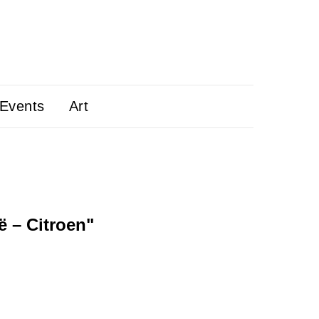
 Events
Art
ë – Citroen"